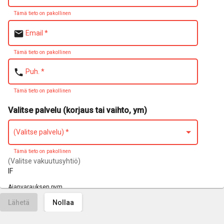
Tämä tieto on pakollinen
email
Email
*
Tämä tieto on pakollinen
phone
Puh.
*
Tämä tieto on pakollinen
Valitse palvelu (korjaus tai vaihto, ym)
(Valitse palvelu)
*
Tämä tieto on pakollinen
(Valitse vakuutusyhtiö)
IF
Ajanvarauksen pvm
Lähetä
Nollaa
elokuuta 2026