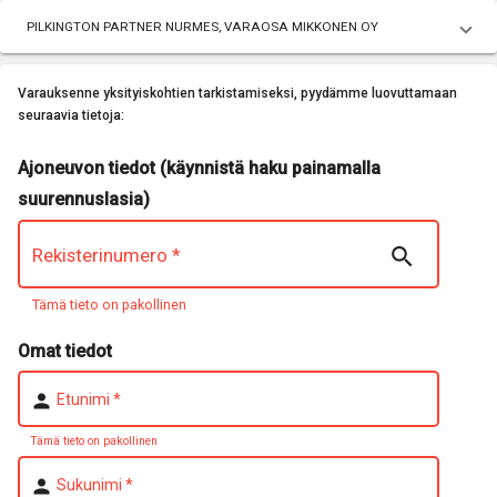
PILKINGTON PARTNER NURMES, VARAOSA MIKKONEN OY
Varauksenne yksityiskohtien tarkistamiseksi, pyydämme luovuttamaan
seuraavia tietoja:
Ajoneuvon tiedot (käynnistä haku painamalla
suurennuslasia)

Rekisterinumero
*
Tämä tieto on pakollinen
Omat tiedot
person
Etunimi
*
Tämä tieto on pakollinen
person
Sukunimi
*