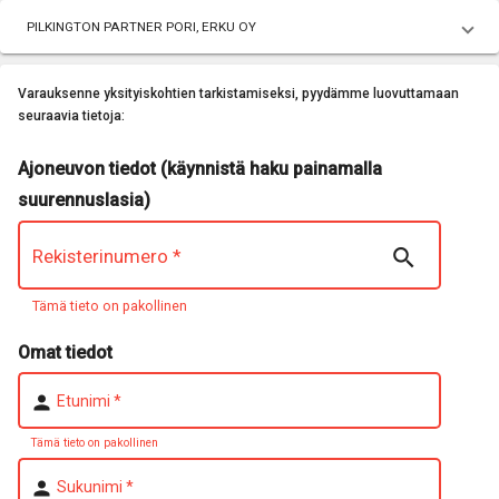
PILKINGTON PARTNER PORI, ERKU OY
Varauksenne yksityiskohtien tarkistamiseksi, pyydämme luovuttamaan
seuraavia tietoja:
Ajoneuvon tiedot (käynnistä haku painamalla
suurennuslasia)

Rekisterinumero
*
Tämä tieto on pakollinen
Omat tiedot
person
Etunimi
*
Tämä tieto on pakollinen
person
Sukunimi
*