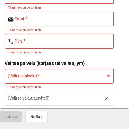
Tämä tieto on pakollinen
email
Email
*
Tämä tieto on pakollinen
phone
Puh.
*
Tämä tieto on pakollinen
Valitse palvelu (korjaus tai vaihto, ym)
(Valitse palvelu)
*
Tämä tieto on pakollinen
close
(Valitse vakuutusyhtiö)
Lähetä
Nollaa
Suosittelemme vahinkokuvan lisäämistä